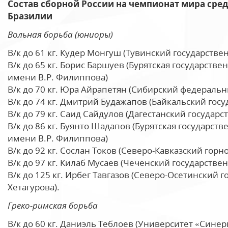
Состав сборной России на чемпионат мира сред
Бразилии
Вольная борьба (юниоры)
В/к до 61 кг. Кудер Монгуш (Тувинский государств
В/к до 65 кг. Борис Баршуев (Бурятская государств
имени В.Р. Филиппова)
В/к до 70 кг. Юра Айрапетян (Сибирский федераль
В/к до 74 кг. Дмитрий Будажапов (Байкальский гос
В/к до 79 кг. Саид Сайдулов (Дагестанский госуда
В/к до 86 кг. Буянто Шадапов (Бурятская государст
имени В.Р. Филиппова)
В/к до 92 кг. Сослан Токов (Северо-Кавказский гор
В/к до 97 кг. Килаб Мусаев (Чеченский государств
В/к до 125 кг. Ирбег Тавгазов (Северо-Осетинский
Хетагурова).
Греко-римская борьба
В/к до 60 кг. Даниэль Теблоев (Университет «Синер